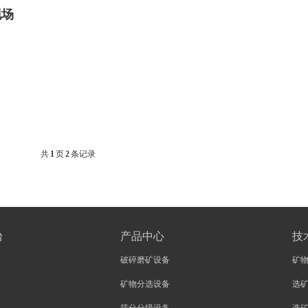
现场
共
1
页
2
条记录
台
产品中心
技
破碎磨矿设备
矿
矿物分选设备
选