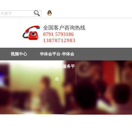
全国客户咨询热线
0791 5793186
13870712983
视频中心
华体会平台-华体会
(中国)一站式服务平
台