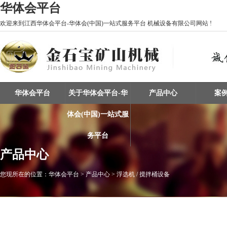
华体会平台
欢迎来到江西华体会平台-华体会(中国)一站式服务平台 机械设备有限公司网站 !
华体会平台
关于华体会平台-华
产品中心
案
体会(中国)一站式服
务平台
产品中心
您现所在的位置：
华体会平台
> 产品中心 > 浮选机 / 搅拌桶设备
重选设备 / 矿物分选
振动筛 / 分级设备
矿物擦洗 / 洗砂设备