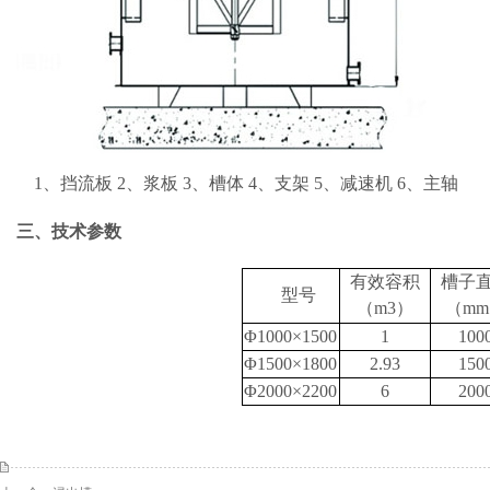
1
、挡流板
2
、浆板
3
、槽体
4
、支架
5
、减速机
6
、主轴
三、
技术参数
有效容积
槽子
型号
（
m3
）
（
mm
Φ1000×1500
1
100
Φ1500×1800
2.93
150
Φ2000×2200
6
200