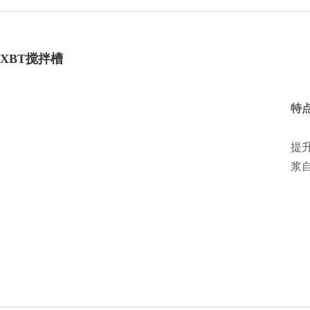
整条生产线设备
磁选机
给料机及输送设备
XBT搅拌槽
特
提
浆