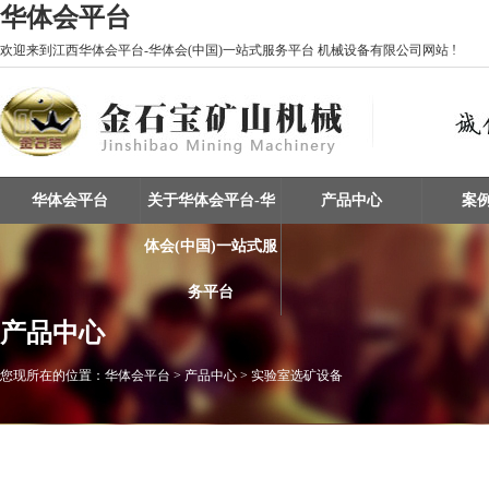
华体会平台
欢迎来到江西华体会平台-华体会(中国)一站式服务平台 机械设备有限公司网站 !
华体会平台
关于华体会平台-华
产品中心
案
体会(中国)一站式服
务平台
产品中心
您现所在的位置：
华体会平台
> 产品中心 > 实验室选矿设备
重选设备 / 矿物分选
振动筛 / 分级设备
矿物擦洗 / 洗砂设备