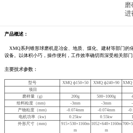
磨
进
产品概述：
XMQ
系列锥形球磨机是冶金、地质、煤化、建材等部门的
设备。以体积小巧，操作便利，工作效率确切而深受相关部门
主要技术参数：
型号
XMQ ф150×50
XMQ ф240×90
XMQ 
项目
磨样量（g)
200g
500~1000g
给料粒度（mm)
-3mm
-3mm
产物粒度（mm)
-0.074mm
-0.074mm
-0
电机功率（kw)
0.25kw
0.55kw
外形尺寸（mm)
915×530×1160m
1052×640×1160m
700×
m
m