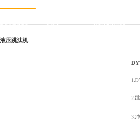
重选设备 / 矿物分选
振动筛 / 分级设备
矿物擦洗 / 洗砂设备
整条生产线设备
磁选机
给料机及输送设备
液压跳汰机
DY
1.
2.
跳
3.
冲