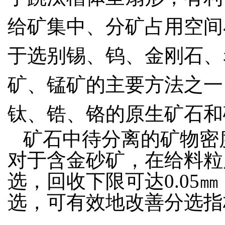
给矿集中、分矿占用空间
于选别锡、钨、金刚石、
矿、锰矿的主要方法之一
钛、锆、铬的原生矿石和
矿石中待分离的矿物密
对于含金砂矿，在给料粒
选，回收下限可达0.05
选，可有效地改善分选指