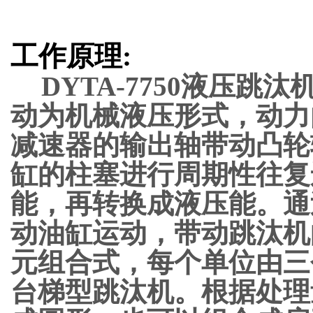
工作原理:
DYTA-7750液压
动为机械液压形式，动力
减速器的输出轴带动凸轮
缸的柱塞进行周期性往复
能，再转换成液压能。通
动油缸运动，带动跳汰机
元组合式，每个单位由三
台梯型跳汰机。根据处理