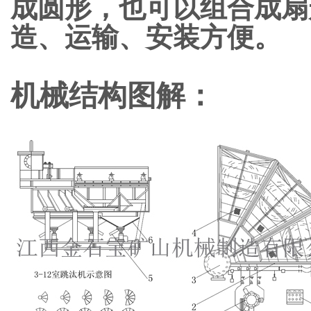
成圆形，也可以组合成扇
造、运输、安装方便。
机械
结构图解：