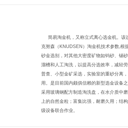
给料机及输送设备
电子垃圾处理设备
泵类及其它辅助选矿
简易淘金机，又称立式离心选金机。该设
克努森（
KNUDSEN）淘金机
技术
参数
,根
砂金选别，对其他大密度矿物如钨砂、锡砂
溜槽和人工淘洗，以
提高
分选效率，减轻劳
普查、小型金矿采选，实验室的重砂分离，
用。是目前
国内
颇俱信赖的新型选金设备
之
采用玻璃钢配方制造淘洗盘，在水介质中磨
上的自然金粒；富集比强，
耐磨
久用；结构
级
设备联
合作
业。