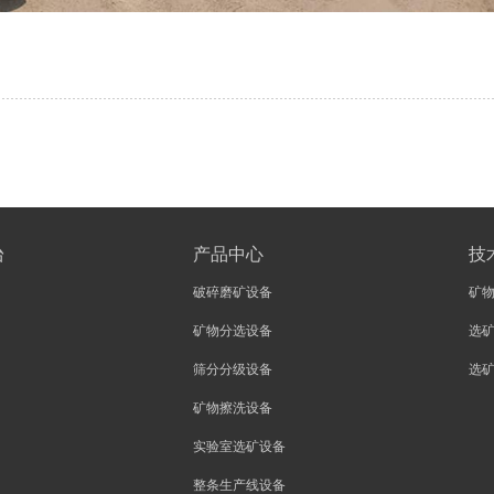
台
产品中心
技
破碎磨矿设备
矿
矿物分选设备
选
筛分分级设备
选
矿物擦洗设备
实验室选矿设备
整条生产线设备