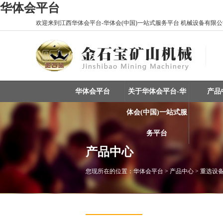
华体会平台
欢迎来到江西华体会平台-华体会(中国)一站式服务平台 机械设备有限公司
华体会平台
关于华体会平台-华
产品
体会(中国)一站式服
务平台
产品中心
您现所在的位置：
华体会平台
> 产品中心 > 重选设备
重选设备 / 矿物分选
振动筛 / 分级设备