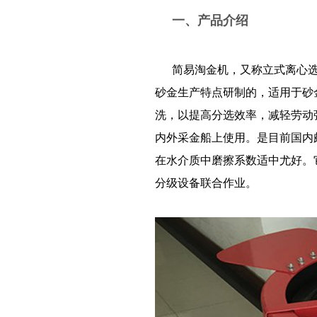
一、
产品介绍
简易淘金机，又称立式离心
砂金生产特点研制的，适用于砂
洗，以提高分选效率，减轻劳动
内外采金船上使用。是目前国内
在水介质中磨擦系数适中尤好。
分级设备联合作业。