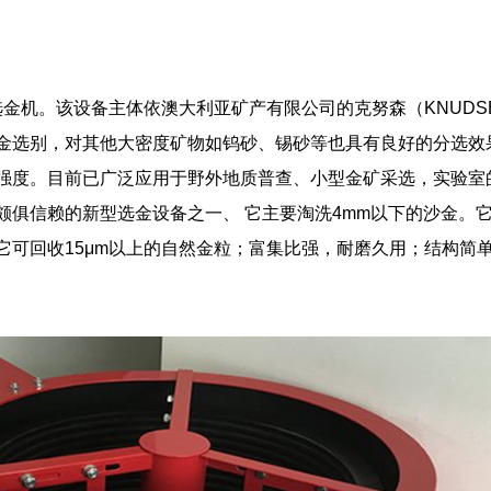
选金机。该设备主体依澳大利亚矿产有限公司的克努森（
KNUDS
金选别，对其他大密度矿物如钨砂、锡砂等也具有良
好的分
选效
强度。目前已广泛应用于野外地质普
查、小型
金矿采选，实验室
颇俱信赖的新型
选金设备之一
、
它主要淘洗
4mm
以下的沙金。
它可回收
15μm
以上的自然金粒；富集比强，耐磨久用；结构简