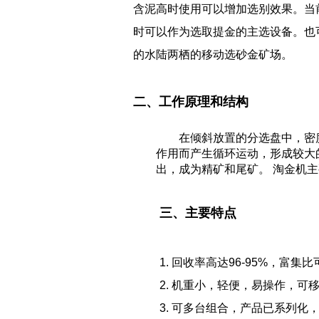
含泥高时使用可以增加选别效果。
当
时可以作为选取提金的主选设备。也
的水陆两栖的移动选砂金矿场。
二、
工作原理和结构
在倾斜放置的分选盘中，密度
作用而产生循环运动，形成较大
出，成为精矿和尾矿。
淘金机
主
三、
主要特点
1.
回收率高达
96-95
%
，富集比
2. 机重小，轻便，易操作，可
3. 可多台组合，产品已系列化