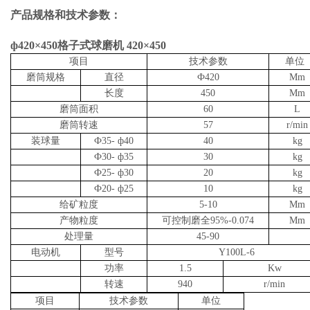
产品规格和技术参数：
ф420×450格子式球磨机 420×450
项目
技术参数
单位
磨筒规格
直径
Ф420
Mm
长度
450
Mm
磨筒面积
60
L
磨筒转速
57
r/min
装球量
Ф35- ф40
40
kg
Ф30- ф35
30
kg
Ф25- ф30
20
kg
Ф20- ф25
10
kg
给矿粒度
5-10
Mm
产物粒度
可控制磨全95%-0.074
Mm
处理量
45-90
电动机
型号
Y100L-6
功率
1.5
Kw
转速
940
r/min
项目
技术参数
单位