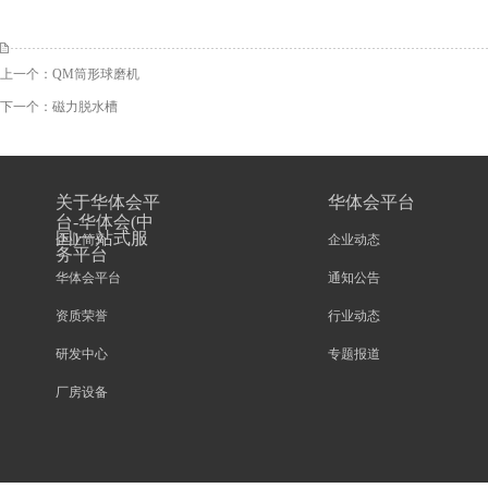
上一个：
QM筒形球磨机
下一个：
磁力脱水槽
关于华体会平
华体会平台
台-华体会(中
国)一站式服
企业简介
企业动态
务平台
华体会平台
通知公告
资质荣誉
行业动态
研发中心
专题报道
厂房设备