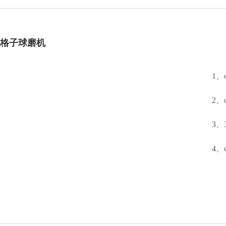
整条生产线设备
磁选机
给料机及输送设备
格子球磨机
1、
2、
3、
4、