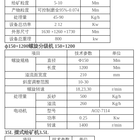
给矿粒度
5-10
Mm
产物粒度
可控制磨全95%-0.074
Mm
处理量
45-90
Kg/h
设备总功率
2.12
Kw
外形尺寸
1630 ×1260 ×1730
Mm
设备总重理
800
kw
ф150×1200螺旋分级机 150×1200
项目
技术参数
单位
螺旋规格
直径
Ф150
Mm
长度
1200
Mm
溢流面宽度
210
mm
斜度调整范围
10-30
螺旋转速
18,23,30
r/min
处理量
反砂
500
Kg/h
溢流
260
Kg/h
电动机
型号
AO2-7114
功率
0.25
Kw
转速
1400
r/min
35L 摆式给矿机3.5L
项目
技术参数
单位