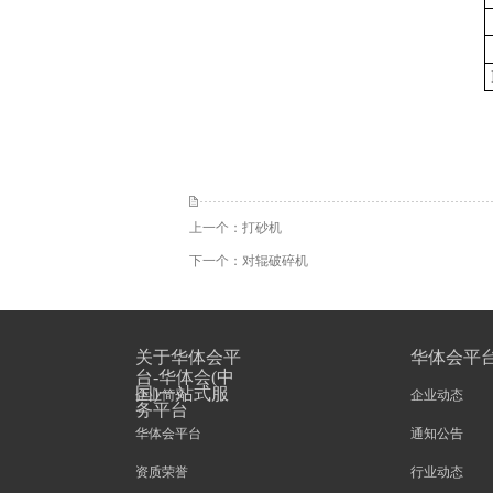
上一个：
打砂机
下一个：
对辊破碎机
关于华体会平
华体会平
台-华体会(中
国)一站式服
企业简介
企业动态
务平台
华体会平台
通知公告
资质荣誉
行业动态