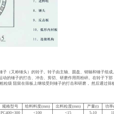
锤子（又称锤头）的转子。转子由主轴、圆盘、销轴和锤子组成
运动的锤子的打击、冲击、剪切、研磨作用而粉碎。在转子下部
粗粒级 阻留在筛板上继续受到锤子的打击和研磨， 然后通过筛
规格型号
给料料度(mm)
出料粒度(mm)
产量(t)
功率(
PC400×300
<100
<15
5-10
1