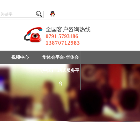
全国客户咨询热线
0791 5793186
13870712983
视频中心
华体会平台-华体会
(中国)一站式服务平
台
实验室选矿设备