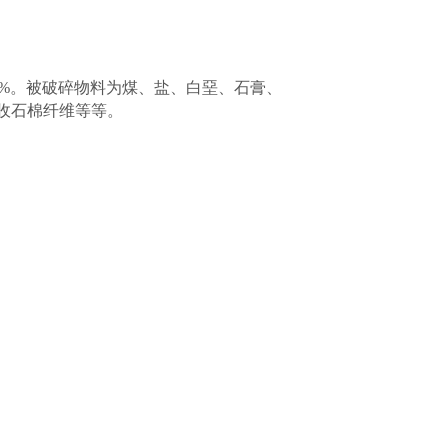
5%。被破碎物料为煤、盐、白堊、石膏、
收石棉纤维等等。