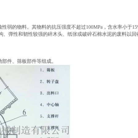
性弱的物料。其物料的抗压强度不超过100MPa，含水率小于1
构、弹性和韧性较强的碎木头、纸张或破碎石棉水泥的废料以回
动部件、筛板部件等组成。