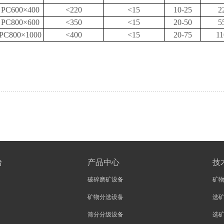
PC600×400
<220
<15
10-25
2
PC800×600
<350
<15
20-50
5
PC800×1000
<400
<15
20-75
11
台
产品中心
技
破碎磨矿设备
矿
矿物分选设备
选
筛分分级设备
选