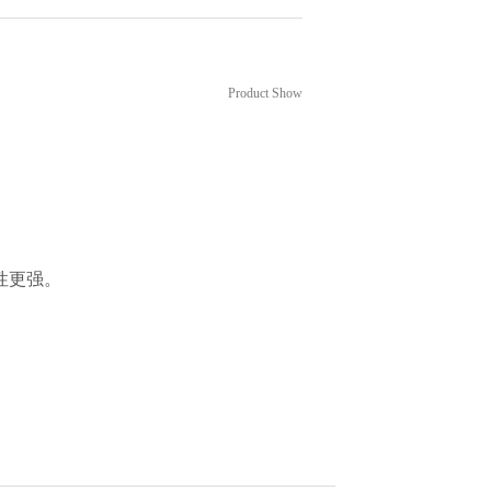
设备
Product Show
性更强。