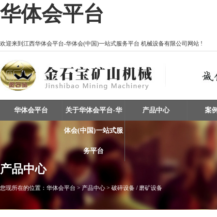
华体会平台
欢迎来到江西华体会平台-华体会(中国)一站式服务平台 机械设备有限公司网站 !
华体会平台
关于华体会平台-华
产品中心
案
体会(中国)一站式服
务平台
产品中心
您现所在的位置：
华体会平台
> 产品中心 > 破碎设备 / 磨矿设备