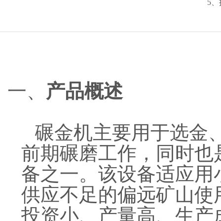
5、
一、
产品概述
碾金机主要用于选金
前期碾磨工作，同时也
备之一。该设备适应用
供应不足的偏远矿山使
投资小、产量高、生产