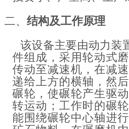
二、
结构及工作原理
该设备
主要
由
动力装
件组成，采用轮动式磨
传动至减速机，在减速
递给上方的横轴，
然
碾轮
，使碾轮产生驱
转运动
；工作时的碾
能围绕碾轮中心轴进行