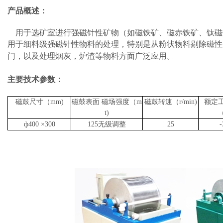
产品概述：
用于选矿室进行强磁针性矿物（如磁铁矿、磁赤铁矿、钛磁
用于细料级强磁针性物料的处理，特别是从粉状物料剔除磁性
门，以及处理烟灰，炉渣等物料方面广泛应用。
主要技术参数：
磁鼓尺寸（mm)
磁鼓表面 磁场强度（m
磁鼓转速（r/min)
额定
t)
（
ф400 ×300
125无级调整
25
-