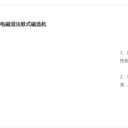
整条生产线设备
磁选机
给料机及输送设备
电磁湿法鼓式磁选机
1
性
2
灰