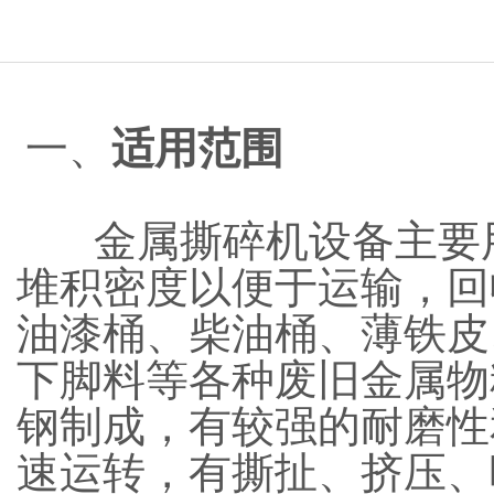
一、
适用范围
金属撕碎机设备主要
堆积密度以便于运输，回
油漆桶、柴油桶、薄铁皮
下脚料等各种废旧金属物
钢制成，有较强的耐磨性
速运转，有撕扯、挤压、