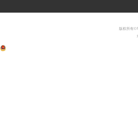
版权所有©华体