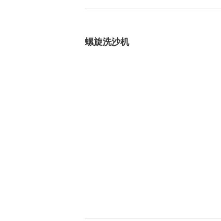
整条生产线设备
磁选机
螺旋洗沙机