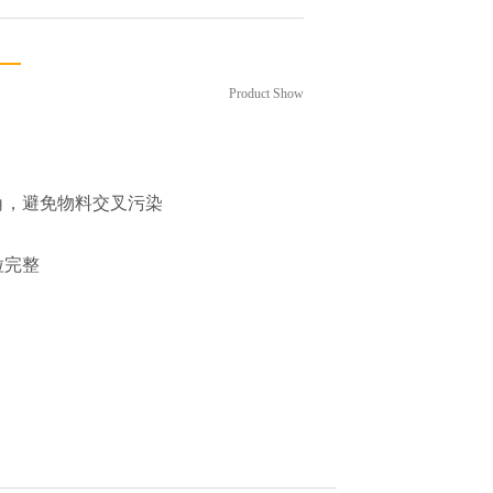
设备
Product Show
死角，避免物料交叉污染
粒完整