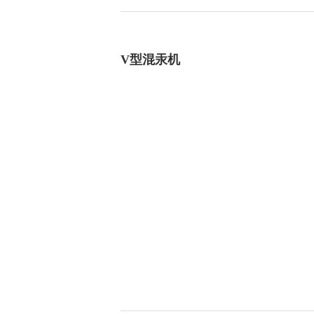
整条生产线设备
磁选机
V型混汞机