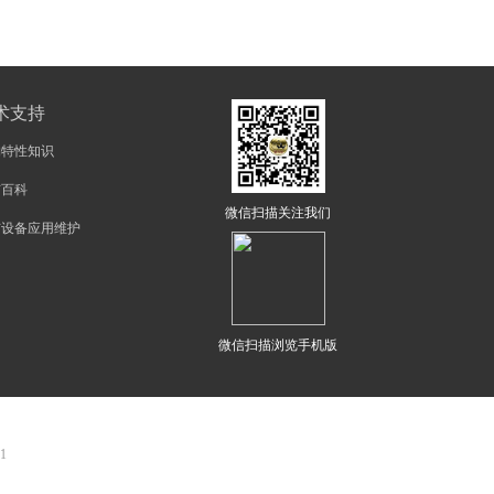
术支持
物特性知识
矿百科
微信扫描关注我们
矿设备应用维护
微信扫描浏览手机版
1