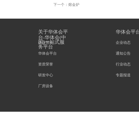
下一个：
熔金炉
关于华体会平
华体会平
台-华体会(中
国)一站式服
企业简介
企业动态
务平台
华体会平台
通知公告
资质荣誉
行业动态
研发中心
专题报道
厂房设备