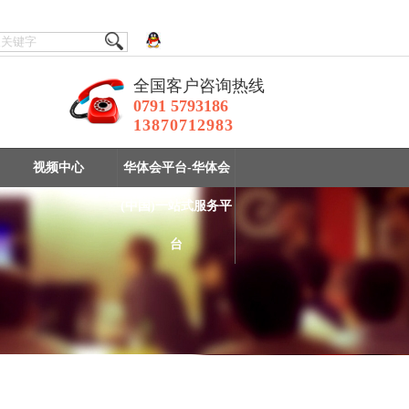
全国客户咨询热线
0791 5793186
13870712983
视频中心
华体会平台-华体会
(中国)一站式服务平
台
实验室选矿设备