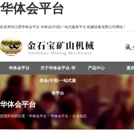
华体会平台
欢迎来到江西华体会平台-华体会(中国)一站式服务平台 机械设备有限公司网站 !
华体会平台
关于华体会平台-华
产品中心
案
体会(中国)一站式服
务平台
华体会平台
您现所在的位置：
华体会平台
> 华体会平台 > 企业动态