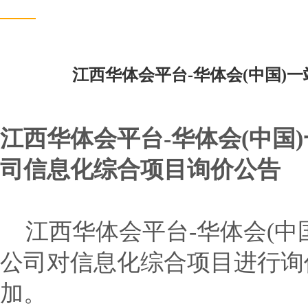
企业动态
行业动态
通知公告
江西华体会平台-华体会(中国)
江西华体会平台-华体会(中国
司信息化综合项目询价公告
江西华体会平台-华体会(中
公司对信息化综合项目进行询
加。