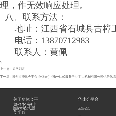
理，作无效响应处理。
八
、联系方法：
地址：
江西省石城县古樟
电话：
13870712983
联系人：
黄佩
上一篇：
返回列表
下一篇：
赣州市华体会平台-华体会(中国)一站式服务平台 矿山机械有限公司信息化综合项
关于华体会平
华体会平台
台-华体会(中
国)一站式服
企业简介
企业动态
务平台