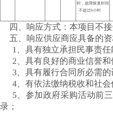
时
，故障恢复时间
不超过6小时
四、
响应方式：本项目不接
五、
响应供应商应具备的资
1、具有独立承担民事责任
2、具有良好的商业信誉
3、具有履行合同所必需
4、有依法缴纳税收和社
5、参加政府采购活动前
录；